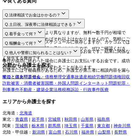
💡
良くある質問
Q.
法律相談でお金はかかるの？
A.
Q.
土日祝、深夜帯に法律相談はできる？
A.
法律相談料は弁護士により異なりますが、無料〜数千円が相場で
Q.
着手金って何？
す。相談するだけであればそれ以上はかかりませんので、気軽にご
A.
日程や時間は弁護士のスケジュールに依存しますが、カケコムでは
Q.
報酬金って何？
利用してください。
ネットから空き枠の確認や予約ができるので、ぜひご確認くださ
A.
弁護士に事件を依頼する際にお支払いするお金です。結果に関係な
Q.
他人や警察に知られることはない？
い。
く発生する費用です。
A.
事件が成功に終わった場合に弁護士にお支払いするお金です。成功
分野から弁護士を探す
の度合いに応じて金額が変わることがあります。
弁護士には守秘義務があるため、弁護士が第三者に相談内容を漏ら
すことはありません。
離婚・男女問題
借金・債務整理
交通事故
遺産相続
労働問題
債権回収
詐欺被害・消費者被害
国際・外国人問題
インターネット問題
犯罪・
刑事事件
不動産・建築
企業法務
税務訴訟・行政事件
医療
エリアから弁護士を探す
北海道
：
北海道
東北
：
青森県
|
岩手県
|
宮城県
|
秋田県
|
山形県
|
福島県
関東
：
茨城県
|
栃木県
|
群馬県
|
埼玉県
|
千葉県
|
東京都
|
神奈川県
北陸・甲信越
：
新潟県
|
富山県
|
石川県
|
福井県
|
山梨県
|
長野県