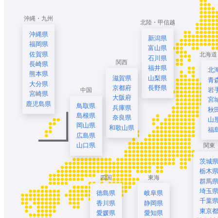
沖縄・九州
北陸・甲信越
沖縄県
新潟県
福岡県
富山県
佐賀県
北海道
石川県
関西
長崎県
福井県
北
熊本県
滋賀県
山梨県
青
大分県
京都府
長野県
岩
中国
宮崎県
大阪府
宮
鹿児島県
鳥取県
兵庫県
秋
島根県
奈良県
山
岡山県
和歌山県
福
広島県
山口県
関東
茨城
栃木
四国
東海
群馬
埼玉
徳島県
岐阜県
千葉
香川県
静岡県
東京
愛媛県
愛知県