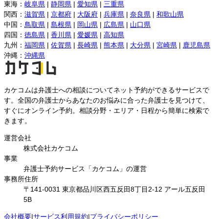
東海
：
岐阜県
|
静岡県
|
愛知県
|
三重県
関西
：
滋賀県
|
京都府
|
大阪府
|
兵庫県
|
奈良県
|
和歌山県
中国
：
鳥取県
|
島根県
|
岡山県
|
広島県
|
山口県
四国
：
徳島県
|
香川県
|
愛媛県
|
高知県
九州
：
福岡県
|
佐賀県
|
長崎県
|
熊本県
|
大分県
|
宮崎県
|
鹿児島県
沖縄
：
沖縄県
カケコムは弁護士への相談についてネット予約ができるサービスで
す。全国の弁護士からあなたのお悩みに合った弁護士を見つけて、
すぐにオンライン予約。相談分野・エリア・日程から簡単に検索で
きます。
運営会社
株式会社カケコム
事業
弁護士予約サービス「カケコム」の運営
事務所住所
〒141-0031 東京都品川区西五反田8丁目2-12 アール五反田
5B
会社概要
|
サービス利用規約
|
プライバシーポリシー