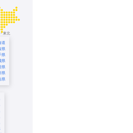
・東北
海道
森県
手県
城県
田県
形県
島県
県
県
県
県
県
都