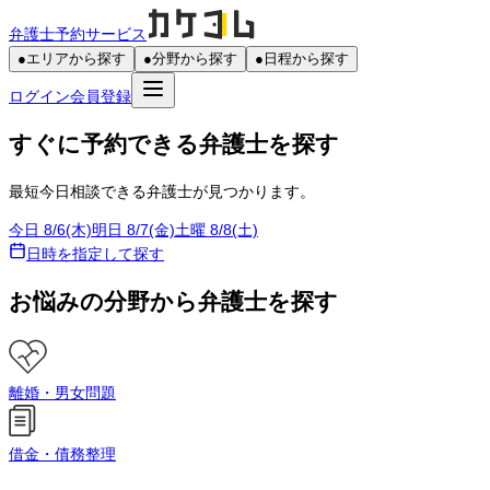
弁護士予約サービス
●
エリアから探す
●
分野から探す
●
日程から探す
ログイン
会員登録
すぐに予約できる弁護士を探す
最短今日相談できる弁護士が見つかります。
今日 8/6(木)
明日 8/7(金)
土曜 8/8(土)
日時を指定して探す
お悩みの分野から弁護士を探す
離婚・男女問題
借金・債務整理