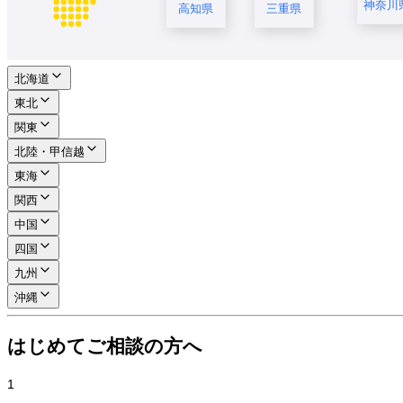
神奈川
高知県
三重県
北海道
東北
関東
北陸・甲信越
東海
関西
中国
四国
九州
沖縄
はじめてご相談の方へ
1