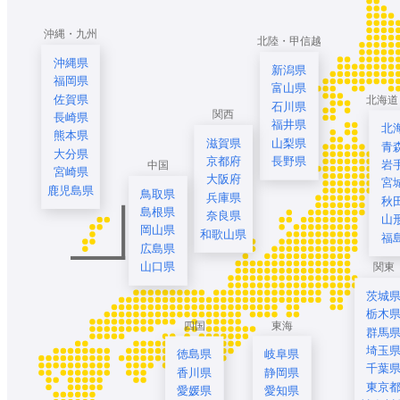
沖縄・九州
北陸・甲信越
沖縄県
新潟県
福岡県
富山県
佐賀県
北海道
石川県
関西
長崎県
福井県
北
熊本県
滋賀県
山梨県
青
大分県
京都府
長野県
岩
中国
宮崎県
大阪府
宮
鹿児島県
鳥取県
兵庫県
秋
島根県
奈良県
山
岡山県
和歌山県
福
広島県
山口県
関東
茨城
栃木
四国
東海
群馬
埼玉
徳島県
岐阜県
千葉
香川県
静岡県
東京
愛媛県
愛知県