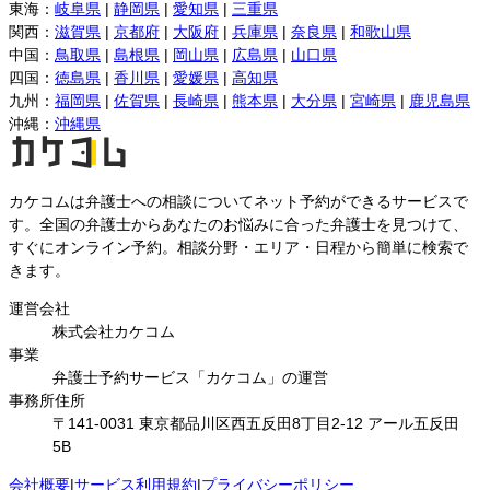
東海
：
岐阜県
|
静岡県
|
愛知県
|
三重県
関西
：
滋賀県
|
京都府
|
大阪府
|
兵庫県
|
奈良県
|
和歌山県
中国
：
鳥取県
|
島根県
|
岡山県
|
広島県
|
山口県
四国
：
徳島県
|
香川県
|
愛媛県
|
高知県
九州
：
福岡県
|
佐賀県
|
長崎県
|
熊本県
|
大分県
|
宮崎県
|
鹿児島県
沖縄
：
沖縄県
カケコムは弁護士への相談についてネット予約ができるサービスで
す。全国の弁護士からあなたのお悩みに合った弁護士を見つけて、
すぐにオンライン予約。相談分野・エリア・日程から簡単に検索で
きます。
運営会社
株式会社カケコム
事業
弁護士予約サービス「カケコム」の運営
事務所住所
〒141-0031 東京都品川区西五反田8丁目2-12 アール五反田
5B
会社概要
|
サービス利用規約
|
プライバシーポリシー