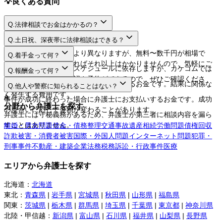
💡
良くある質問
Q.
法律相談でお金はかかるの？
A.
Q.
土日祝、深夜帯に法律相談はできる？
A.
法律相談料は弁護士により異なりますが、無料〜数千円が相場で
Q.
着手金って何？
す。相談するだけであればそれ以上はかかりませんので、気軽にご
A.
日程や時間は弁護士のスケジュールに依存しますが、カケコムでは
Q.
報酬金って何？
利用してください。
ネットから空き枠の確認や予約ができるので、ぜひご確認くださ
A.
弁護士に事件を依頼する際にお支払いするお金です。結果に関係な
Q.
他人や警察に知られることはない？
い。
く発生する費用です。
A.
事件が成功に終わった場合に弁護士にお支払いするお金です。成功
分野から弁護士を探す
の度合いに応じて金額が変わることがあります。
弁護士には守秘義務があるため、弁護士が第三者に相談内容を漏ら
すことはありません。
離婚・男女問題
借金・債務整理
交通事故
遺産相続
労働問題
債権回収
詐欺被害・消費者被害
国際・外国人問題
インターネット問題
犯罪・
刑事事件
不動産・建築
企業法務
税務訴訟・行政事件
医療
エリアから弁護士を探す
北海道
：
北海道
東北
：
青森県
|
岩手県
|
宮城県
|
秋田県
|
山形県
|
福島県
関東
：
茨城県
|
栃木県
|
群馬県
|
埼玉県
|
千葉県
|
東京都
|
神奈川県
北陸・甲信越
：
新潟県
|
富山県
|
石川県
|
福井県
|
山梨県
|
長野県